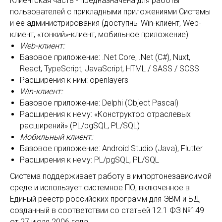
Клиентская часть - предназначена для работы
пользователей с прикладными приложениями Системы
и ее администрирования (доступны Win-клиент, Web-
клиент, «тонкий»-клиент, мобильное приложение)
Web-клиент:
Базовое приложение: .Net Core, .Net (C#), Nuxt,
React, TypeScript, JavaScript, HTML / SASS / SCSS
Расширения к ним: openlayers
Win-клиент:
Базовое приложение: Delphi (Object Pascal)
Расширения к нему: «Конструктор отраслевых
расширений» (PL/pgSQL, PL/SQL)
Мобильный клиент:
Базовое приложение: Android Studio (Java), Flutter
Расширения к нему: PL/pgSQL, PL/SQL
Система поддерживает работу в импортонезависимой
среде и использует системное ПО, включенное в
Единый реестр российских программ для ЭВМ и БД,
созданный в соответствии со статьей 12.1 ФЗ №149
от 27 июля 2006 года.