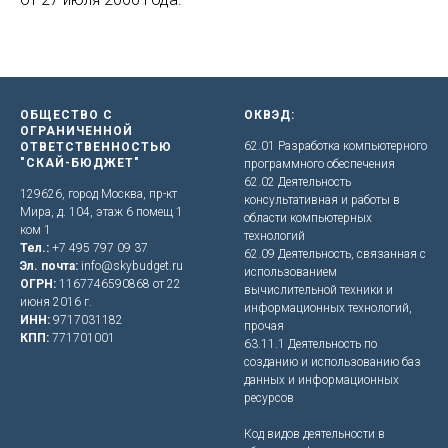
ОБЩЕСТВО С
ОКВЭД:
ОГРАНИЧЕННОЙ
62.01 Разработка компьютерного
ОТВЕТСТВЕННОСТЬЮ
"СКАЙ-БЮДЖЕТ"
программного обеспечения
62.02 Деятельность
129626, город Москва, пр-кт
консультативная и работы в
Мира, д. 104, этаж 6 помещ 1
области компьютерных
ком 1
технологий
Тел.:
+7 495 797 09 37
62.09 Деятельность, связанная с
Эл. почта:
info@skybudget.ru
использованием
ОГРН:
1167746590868 от 22
вычислительной техники и
июня 2016 г.
информационных технологий,
ИНН:
9717031182
прочая
КПП:
771701001
63.11.1 Деятельность по
созданию и использованию баз
данных и информационных
ресурсов
Код видов деятельности в