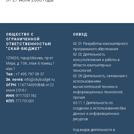
ОБЩЕСТВО С
ОКВЭД:
ОГРАНИЧЕННОЙ
62.01 Разработка компьютерного
ОТВЕТСТВЕННОСТЬЮ
"СКАЙ-БЮДЖЕТ"
программного обеспечения
62.02 Деятельность
129626, город Москва, пр-кт
консультативная и работы в
Мира, д. 104, этаж 6 помещ 1
области компьютерных
ком 1
технологий
Тел.:
+7 495 797 09 37
62.09 Деятельность, связанная с
Эл. почта:
info@skybudget.ru
использованием
ОГРН:
1167746590868 от 22
вычислительной техники и
июня 2016 г.
информационных технологий,
ИНН:
9717031182
прочая
КПП:
771701001
63.11.1 Деятельность по
созданию и использованию баз
данных и информационных
ресурсов
Код видов деятельности в