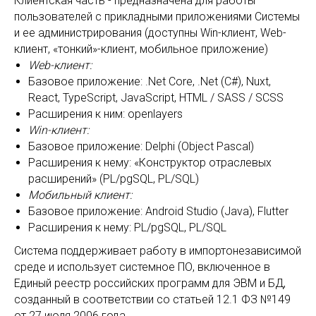
Клиентская часть - предназначена для работы
пользователей с прикладными приложениями Системы
и ее администрирования (доступны Win-клиент, Web-
клиент, «тонкий»-клиент, мобильное приложение)
Web-клиент:
Базовое приложение: .Net Core, .Net (C#), Nuxt,
React, TypeScript, JavaScript, HTML / SASS / SCSS
Расширения к ним: openlayers
Win-клиент:
Базовое приложение: Delphi (Object Pascal)
Расширения к нему: «Конструктор отраслевых
расширений» (PL/pgSQL, PL/SQL)
Мобильный клиент:
Базовое приложение: Android Studio (Java), Flutter
Расширения к нему: PL/pgSQL, PL/SQL
Система поддерживает работу в импортонезависимой
среде и использует системное ПО, включенное в
Единый реестр российских программ для ЭВМ и БД,
созданный в соответствии со статьей 12.1 ФЗ №149
от 27 июля 2006 года.